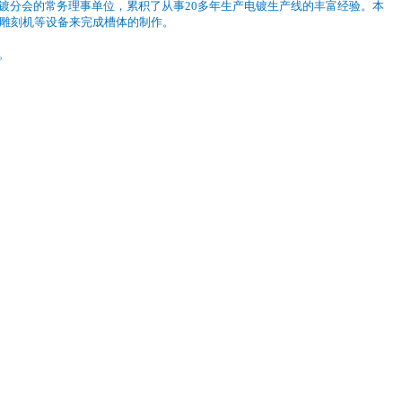
镀分会的常务理事单位，累积了从事20多年生产电镀生产线的丰富经验。本
、雕刻机等设备来完成槽体的制作。
。